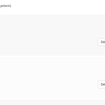
 préavis)
Dét
Dét