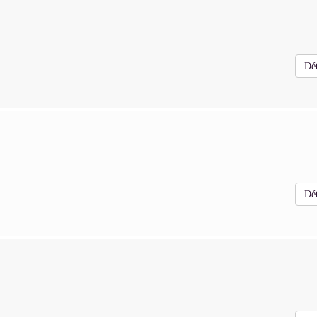
Dét
Dét