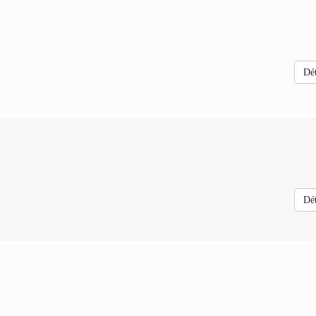
Dét
Dét