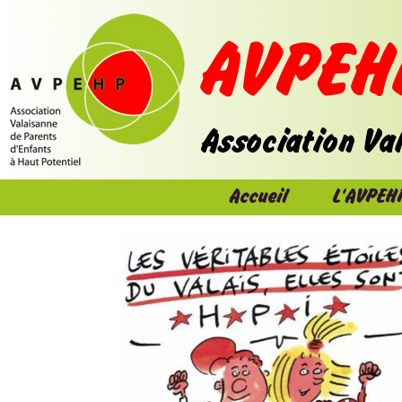
Accueil
L'AVPEH