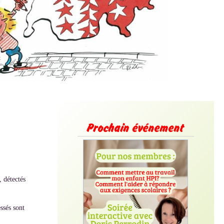
Prochain événement
, détectés
ssés sont