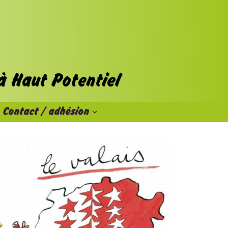
Contact / adhésion