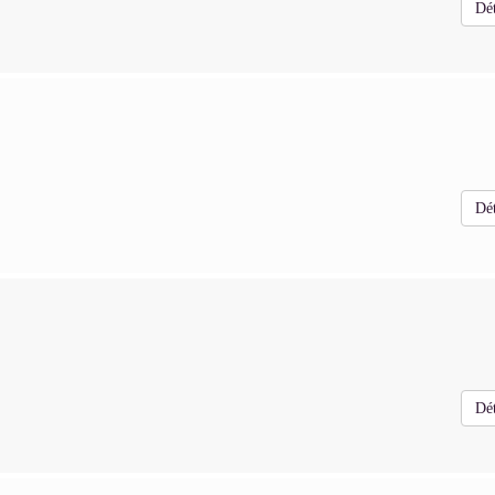
Dét
Dét
Dét