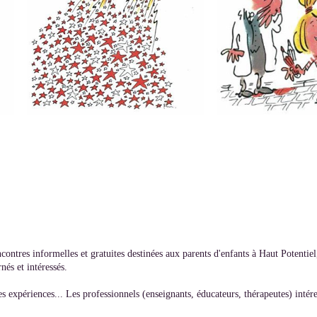
ncontres informelles et gratuites destinées aux parents d'enfants à Haut Potentiel
nés et intéressés.
es expériences... Les professionnels (enseignants, éducateurs, thérapeutes) intére