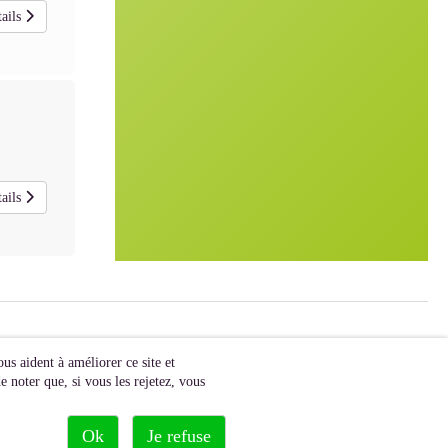
ails
ails
us aident à améliorer ce site et
 noter que, si vous les rejetez, vous
Ok
Je refuse