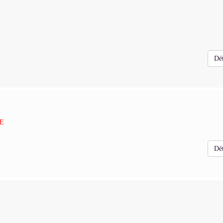
Dét
NE
Dét