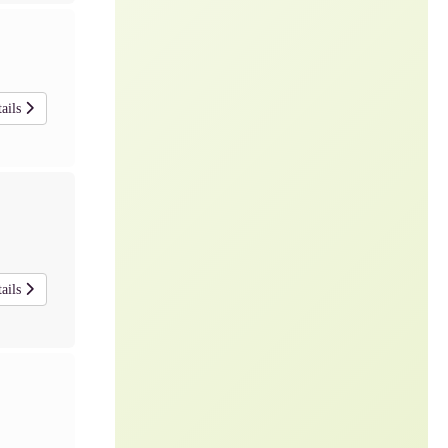
ails
ails