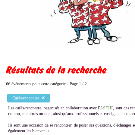
Résultats de la recherche
66 évènements pour cette catégorie
- Page 1 / 2
Cafés-rencontre
Les cafés-rencontre, organisés en collaboration avec l'
ASEHP
, sont des re
ou non, membres ou non, ainsi qu'aux professionnels et enseignants concer
Ils sont une occasion de se rencontrer, de poser ses questions, d'échanger s
également les bienvenus.