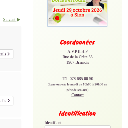
Suivant
Coordonnées
A.V.P.E.H.P
ails
Rue de la Crête 33
1967 Bramois
Tél: 078 685 00 50
(ligne ouverte le mardi de 18h00 à 20h00 en
période scolaire)
Contact
ails
Identification
Identifiant