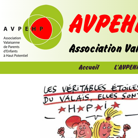
Accueil
L'AVPEH