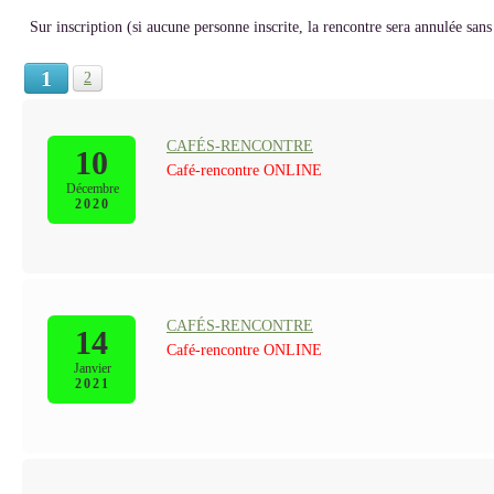
Sur inscription (si aucune personne inscrite, la rencontre sera annulée sans
1
2
CAFÉS-RENCONTRE
10
Café-rencontre ONLINE
Décembre
2020
CAFÉS-RENCONTRE
14
Café-rencontre ONLINE
Janvier
2021