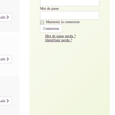
Mot de passe
ails
Maintenir la connexion
Mot de passe perdu ?
Identifiant perdu ?
ails
ails