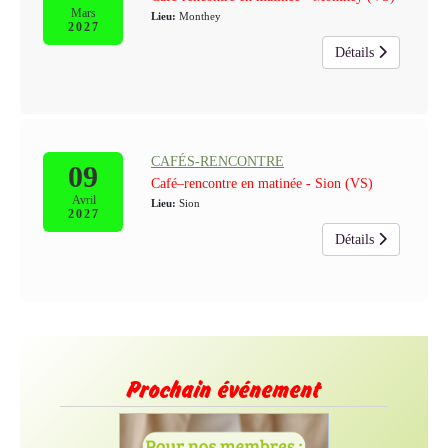
Mars
Lieu:
Monthey
2027
Détails
CAFÉS-RENCONTRE
09
Café–rencontre en matinée - Sion (VS)
Avril
Lieu:
Sion
2027
Détails
Prochain événement