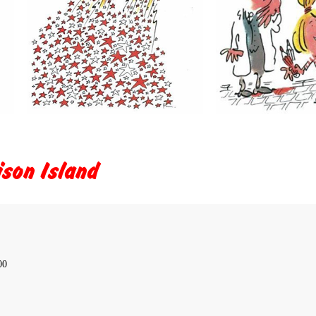
ison Island
00