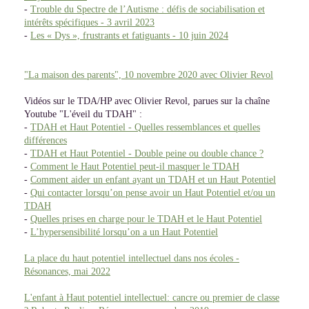
-
Trouble du Spectre de l’Autisme : défis de sociabilisation et
intérêts spécifiques - 3 avril 2023
-
Les « Dys », frustrants et fatiguants - 10 juin 2024
"La maison des parents", 10 novembre 2020 avec Olivier Revol
Vidéos sur le TDA/HP avec Olivier Revol, parues sur la chaîne
Youtube "L'éveil du TDAH" :
-
TDAH et Haut Potentiel - Quelles ressemblances et quelles
différences
-
TDAH et Haut Potentiel - Double peine ou double chance ?
-
Comment le Haut Potentiel peut-il masquer le TDAH
-
Comment aider un enfant ayant un TDAH et un Haut Potentiel
-
Qui contacter lorsqu’on pense avoir un Haut Potentiel et/ou un
TDAH
-
Quelles prises en charge pour le TDAH et le Haut Potentiel
-
L’hypersensibilité lorsqu’on a un Haut Potentiel
La place du haut potentiel intellectuel dans nos écoles -
Résonances, mai 2022
L'enfant à Haut potentiel intellectuel: cancre ou premier de classe