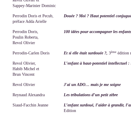
Revol Olivier et
Sappey-Marinier Dominic
Perrodin Doris et Pecub,
Douée ? Moi ? Haut potentiel conjugu
préface Adda Arielle
Perrodin Doris,
100 idées pour accompagner les enfants
Poulin Roberta,
Revol Olivier
ème
Perrodin-Carlen Doris
Et si elle était surdouée ?,
3
édition 
Revol Olivier,
L’enfant à haut-potentiel intellectuel : 
Habib Michel et
Brun Vincent
Revol Olivier
J'ai un ADO… mais je me soigne
Reynaud Alexandra
Les tribulations d’un petit zèbre
Siaud-Facchin Jeanne
L’enfant surdoué, l’aider à grandir, l’a
Edition