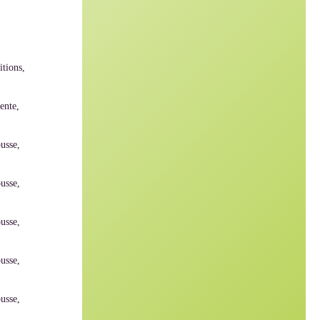
itions,
ente,
usse,
usse,
usse,
usse,
usse,