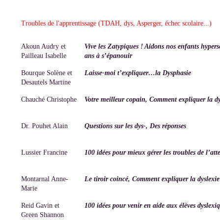
Troubles de l'apprentissage
(TDAH, dys, Asperger, échec scolaire...)
Akoun Audry et
Vive les Zatypiques ! Aidons nos enfants hypersen
Pailleau Isabelle
ans à s’épanouir
Bourque Solène et
Laisse-moi t’expliquer…la Dysphasie
Desautels Martine
Chauché Christophe
Votre meilleur copain, Comment expliquer la d
Dr. Pouhet Alain
Questions sur les dys-, Des réponses
Lussier Francine
100 idées pour mieux gérer les troubles de l’att
Montarnal Anne-
Le tiroir coincé, Comment expliquer la dyslexi
Marie
Reid Gavin et
100 idées pour venir en aide aux élèves dyslexi
Green Shannon