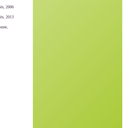
tès, 2006
tès, 2013
usse,