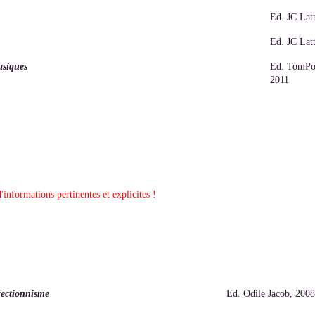
Ed. JC Lat
Ed. JC Lat
asiques
Ed. TomPo
2011
nformations pertinentes et explicites !
fectionnisme
Ed. Odile Jacob, 2008