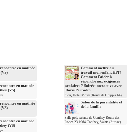
rencontre en matinée
Comment mettre au
29
 (VS)
travail mon enfant HPI?
Oct
Comment l'aider à
répondre aux exigences
rencontre en matinée
scolaires ? Soirée interactive avec
they (VS)
Doris Perrodin
ey
Sion, Hôtel Moxy (Route de Chippis 64)
Salon de la parentalité et
rencontre en matinée
21
de la famille
 (VS)
Nov
Salle polyvalente de Conthey Route des
rencontre en matinée
Rottes 23 1964 Conthey, Valais (Suisse)
they (VS)
ey