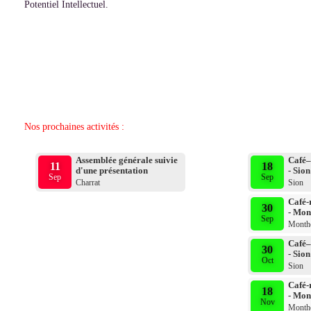
Potentiel Intellectuel.
Nos prochaines activités :
Assemblée générale suivie
Café–
11
18
d'une présentation
- Sion
Sep
Sep
Charrat
Sion
Café-
30
- Mon
Sep
Month
Café–
30
- Sion
Oct
Sion
Café-
18
- Mon
Nov
Month