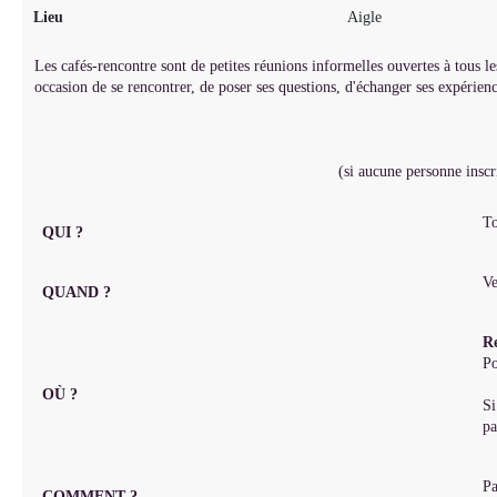
Lieu
Aigle
Les cafés-rencontre sont de petites réunions informelles ouvertes à tou
occasion de se rencontrer, de poser ses questions, d'échanger ses expérienc
(si aucune personne inscr
To
QUI ?
Ve
QUAND ?
R
Po
OÙ ?
Si
pa
Pa
COMMENT ?