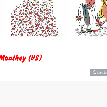
 Monthey (VS)
Inscript
45