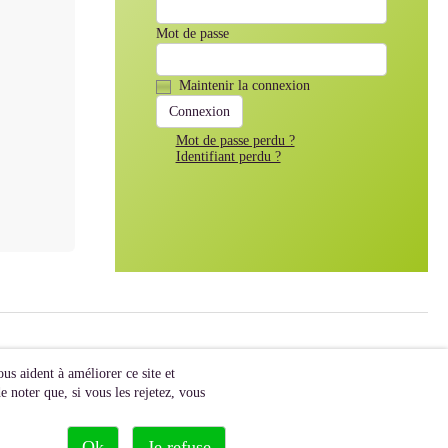
Mot de passe
Maintenir la connexion
Mot de passe perdu ?
Identifiant perdu ?
us aident à améliorer ce site et
 noter que, si vous les rejetez, vous
Ok
Je refuse