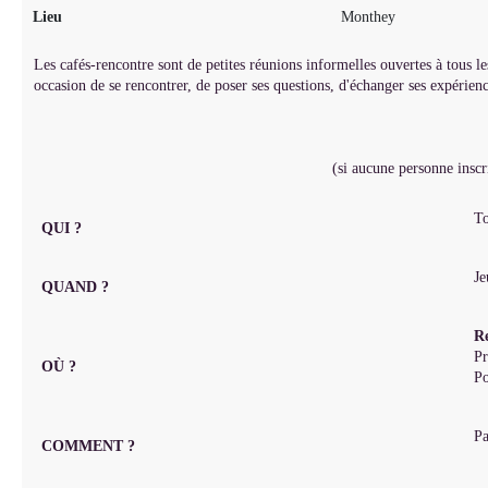
Lieu
Monthey
Les cafés-rencontre sont de petites réunions informelles ouvertes à tou
occasion de se rencontrer, de poser ses questions, d'échanger ses expérienc
(si aucune personne inscr
To
QUI ?
Je
QUAND ?
R
Pr
OÙ ?
Po
Pa
COMMENT ?