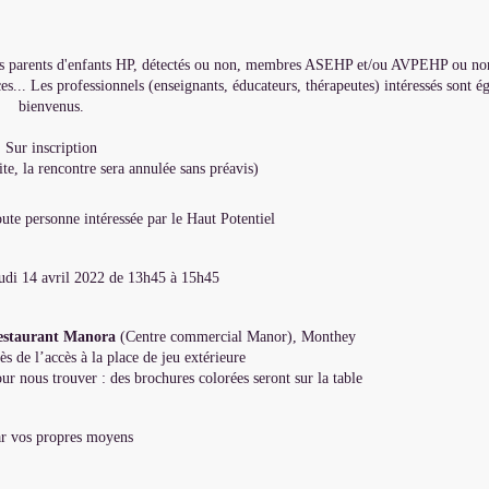
s les parents d'enfants HP, détectés ou non, membres ASEHP et/ou AVPEHP ou non
es... Les professionnels (enseignants, éducateurs, thérapeutes) intéressés sont é
bienvenus.
Sur inscription
ite, la rencontre sera annulée sans préavis)
ute personne intéressée par le Haut Potentiel
udi 14 avril 2022 de 13h45 à 15h45
estaurant Manora
(Centre commercial Manor), Monthey
ès de l’accès à la place de jeu extérieure
ur nous trouver : des brochures colorées seront sur la table
r vos propres moyens