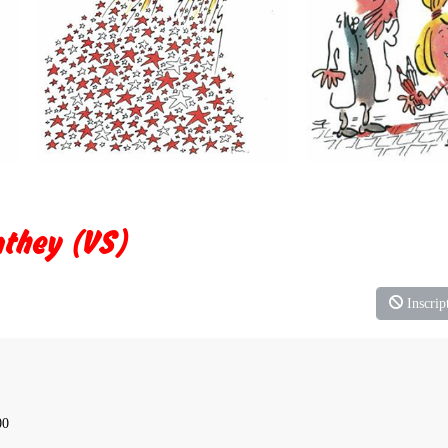
nthey (VS)
Inscript
00