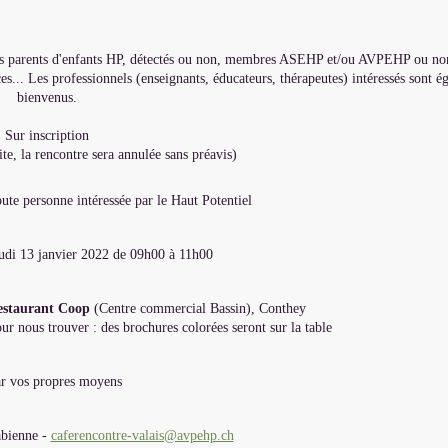
s les parents d'enfants HP, détectés ou non, membres ASEHP et/ou AVPEHP ou non
es... Les professionnels (enseignants, éducateurs, thérapeutes) intéressés sont é
bienvenus.
Sur inscription
ite, la rencontre sera annulée sans préavis)
ute personne intéressée par le Haut Potentiel
udi 13 janvier 2022 de 09h00 à 11h00
estaurant Coop
(Centre commercial Bassin), Conthey
ur nous trouver : des brochures colorées seront sur la table
r vos propres moyens
bienne -
caferencontre-valais@avpehp.ch